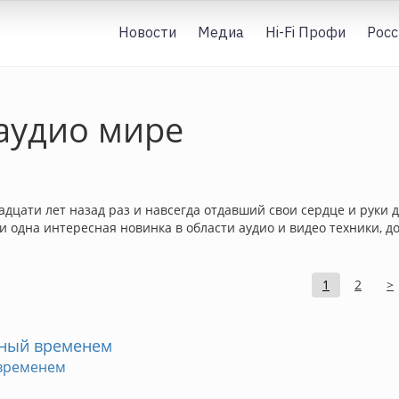
Новости
Медиа
Hi-Fi Профи
Росс
 аудио мире
вадцати лет назад раз и навсегда отдавший свои сердце и руки 
я ни одна интересная новинка в области аудио и видео техники,
1
2
>
нный временем
 временем