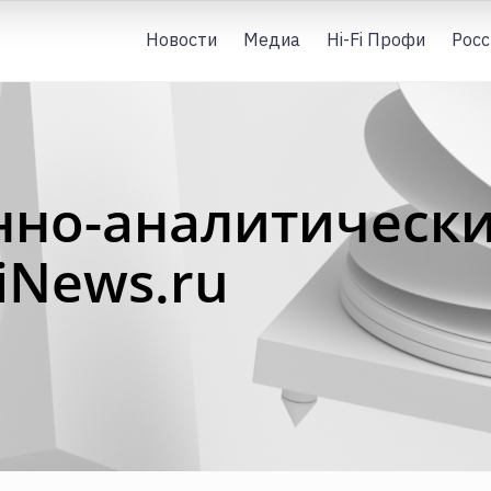
Новости
Медиа
Hi-Fi Профи
Росс
но-аналитическ
fiNews.ru