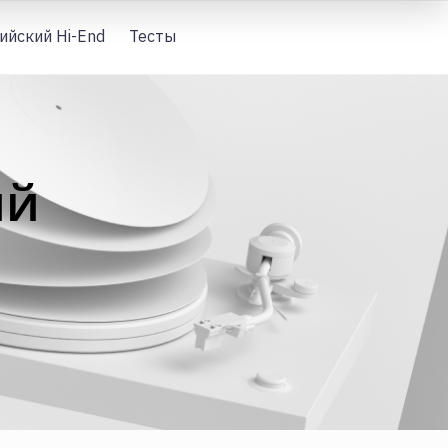
ийский Hi-End
Тесты
Вход
ий