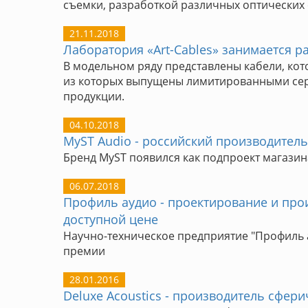
съемки, разработкой различных оптических 
21.11.2018
Лаборатория «Art-Cables» занимается р
В модельном ряду представлены кабели, ко
из которых выпущены лимитированными сери
продукции.
04.10.2018
MyST Audio - российский производител
Бренд MyST появился как подпроект магазина
06.07.2018
Профиль аудио - проектирование и прои
доступной цене
Научно-техническое предприятие "Профиль а
премии
28.01.2016
Deluxe Acoustics - производитель сферич