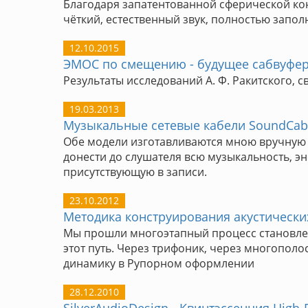
Благодаря запатентованной сферической кон
чёткий, естественный звук, полностью зап
12.10.2015
ЭМОС по смещению - будущее сабвуфе
Результаты исследований А. Ф. Ракитского, 
19.03.2013
Музыкальные сетевые кабели SoundCab
Обе модели изготавливаются мною вручную 
донести до слушателя всю музыкальность, э
присутствующую в записи.
23.10.2012
Методика конструирования акустически
Мы прошли многоэтапный процесс становлен
этот путь. Через трифоник, через многопол
динамику в Рупорном оформлении
28.12.2010