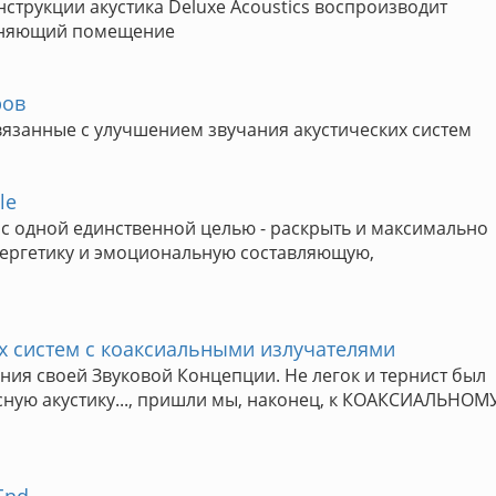
струкции акустика Deluxe Acoustics воспроизводит
олняющий помещение
ров
связанные с улучшением звучания акустических систем
le
с одной единственной целью - раскрыть и максимально
нергетику и эмоциональную составляющую,
х систем с коаксиальными излучателями
ия своей Звуковой Концепции. Не легок и тернист был
осную акустику..., пришли мы, наконец, к КОАКСИАЛЬНОМ