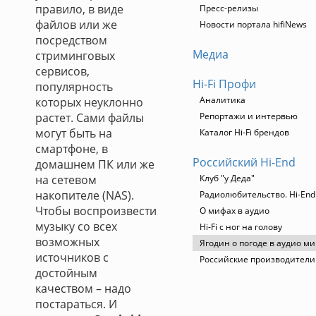
правило, в виде
Пресс-релизы
файлов или же
Новости портала hifiNews
посредством
Медиа
стриминговых
сервисов,
Hi-Fi Профи
популярность
Аналитика
которых неуклонно
растет. Сами файлы
Репортажи и интервью
могут быть на
Каталог Hi-Fi брендов
смартфоне, в
Российский Hi-End
домашнем ПК или же
на сетевом
Клуб "у Деда"
накопителе (NAS).
Радиолюбительство. Hi-End
Чтобы воспроизвести
О мифах в аудио
музыку со всех
Hi-Fi с ног на голову
возможных
Ягодин о погоде в аудио м
источников с
Российские производители
достойным
качеством – надо
постараться. И