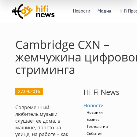
Новости
Медиа
Hi-Fi Пр
Cambridge CXN –
жемчужина цифрово
стриминга
Hi-Fi News
27.09.2016
Новости
Современный
Новинки
любитель музыки
Бизнес
слушает ее дома, в
Технологии
машине, просто на
улице, на работе – как
События