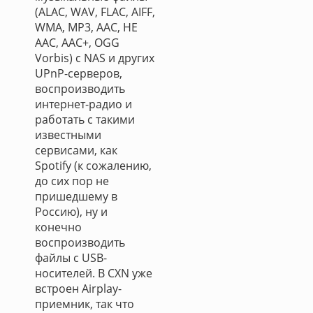
(ALAC, WAV, FLAC, AIFF,
WMA, MP3, AAC, HE
AAC, AAC+, OGG
Vorbis) с NAS и других
UPnP-серверов,
воспроизводить
интернет-радио и
работать с такими
известными
сервисами, как
Spotify (к сожалению,
до сих пор не
пришедшему в
Россию), ну и
конечно
воспроизводить
файлы с USB-
носителей. В CXN уже
встроен Airplay-
приемник, так что