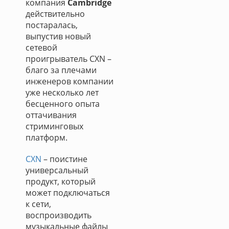
компания
Cambridge
действительно
постаралась,
выпустив новый
сетевой
проигрыватель CXN –
благо за плечами
инженеров компании
уже несколько лет
бесценного опыта
оттачивания
стриминговых
платформ.
CXN
– поистине
универсальный
продукт, который
может подключаться
к сети,
воспроизводить
музыкальные файлы