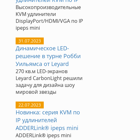
Высокопроизводительные
KVM удлинители
DisplayPort/HDMI/VGA по IP
ipeps mini
31.07.2023
Динамическое LED-
решение в турне Робби
Уильямса от Leyard
270 кв.м LED-экранов
Leyard CarbonLight решили
задачу для дизайна шоу
мировой звезды
22.07.2023
Новинка: серия KVM по
IP удлинителей
ADDERLink® ipeps mini
ADDERLink® ipeps mini