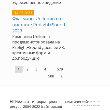
художественное видение
14.06.2023
Флагманы Unilumin на
выставке Prolight+Sound
2023
Компания Unilumin
продемонстрировала на
Prolight+Sound дисплеи XR,
креативных форм и
др.продукцию
...
1
2
3
4
579
580
>
HifiNews.ru - информационно-аналитический
Политика обработки
персональных данных
ресурс, 2004-2022 (сайт-архив)