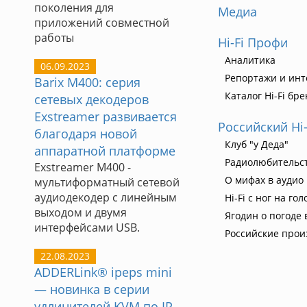
поколения для
Медиа
приложений совместной
работы
Hi-Fi Профи
Аналитика
06.09.2023
Репортажи и ин
Barix M400: серия
Каталог Hi-Fi бр
сетевых декодеров
Exstreamer развивается
Российский Hi
благодаря новой
Клуб "у Деда"
аппаратной платформе
Радиолюбительст
Exstreamer M400 -
О мифах в аудио
мультиформатный сетевой
аудиодекодер с линейным
Hi-Fi с ног на гол
выходом и двумя
Ягодин о погоде 
интерфейсами USB.
Российские прои
22.08.2023
ADDERLink® ipeps mini
— новинка в серии
удлинителей KVM по IP