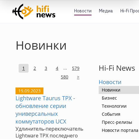
Новости
Медиа
Hi-Fi Пр
Новинки
Hi-Fi News
...
1
2
3
4
579
580
>
Новости
Новинки
19.09.2023
Lightware Taurus TPX -
Бизнес
обновление серии
Технологии
универсальных
События
коммутаторов UCX
Пресс-релизы
Удлинитель-переключатель
Новости портала 
Lightware TPX последнего