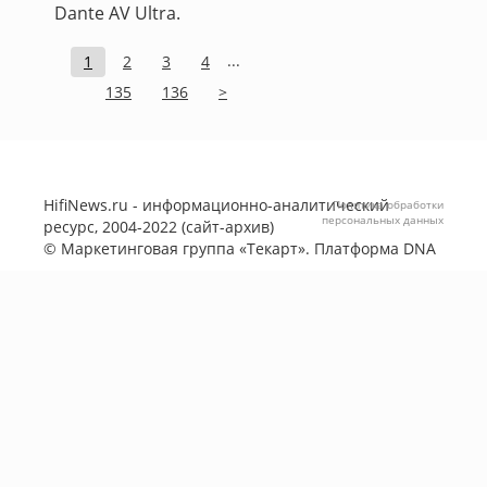
Dante AV Ultra.
...
1
2
3
4
135
136
>
HifiNews.ru - информационно-аналитический
Политика обработки
персональных данных
ресурс, 2004-2022 (сайт-архив)
©
Маркетинговая группа «Текарт»
. Платформа
DNA