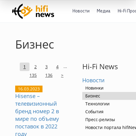
Новости
Медиа
Hi-Fi Пр
Бизнес
Hi-Fi News
...
1
2
3
4
135
136
>
Новости
Новинки
16.03.2023
Hisense –
Бизнес
телевизионный
Технологии
бренд номер 2 в
События
мире по объему
Пресс-релизы
поставок в 2022
Новости портала hifiNe
году