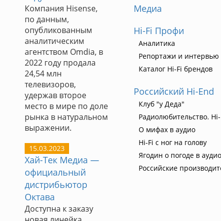
Медиа
Компания Hisense,
по данным,
опубликованным
Hi-Fi Профи
аналитическим
Аналитика
агентством Omdia, в
Репортажи и интервью
2022 году продала
Каталог Hi-Fi брендов
24,54 млн
телевизоров,
Российский Hi-End
удержав второе
Клуб "у Деда"
место в мире по доле
рынка в натуральном
Радиолюбительство. Hi-
выражении.
О мифах в аудио
Hi-Fi с ног на голову
15.03.2023
Ягодин о погоде в ауди
Хай-Тек Медиа —
Российские производит
официальный
дистрибьютор
Октава
Доступна к заказу
новая линейка