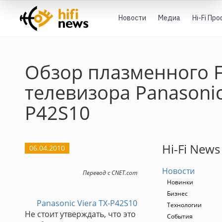
Новости
Медиа
Hi-Fi Пр
Обзор плазменного F
телевизора Panasonic
P42S10
Hi-Fi News
06.04.2010
Новости
Перевод с CNET.com
Новинки
Бизнес
Panasonic Viera TX-P42S10
Технологии
Не стоит утверждать, что это
События