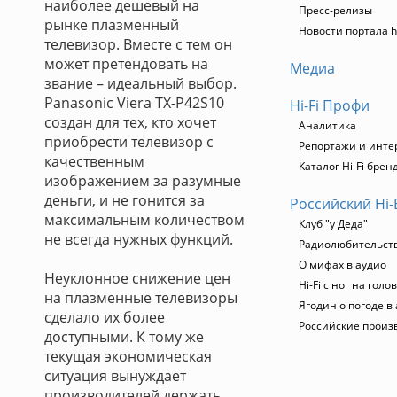
наиболее дешевый на
Пресс-релизы
рынке плазменный
Новости портала h
телевизор. Вместе с тем он
может претендовать на
Медиа
звание – идеальный выбор.
Panasonic Viera TX-P42S10
Hi-Fi Профи
создан для тех, кто хочет
Аналитика
приобрести телевизор с
Репортажи и инт
качественным
Каталог Hi-Fi брен
изображением за разумные
деньги, и не гонится за
Российский Hi-
максимальным количеством
Клуб "у Деда"
не всегда нужных функций.
Радиолюбительство
О мифах в аудио
Неуклонное снижение цен
Hi-Fi с ног на голо
на плазменные телевизоры
Ягодин о погоде в
сделало их более
Российские произ
доступными. К тому же
текущая экономическая
ситуация вынуждает
производителей держать