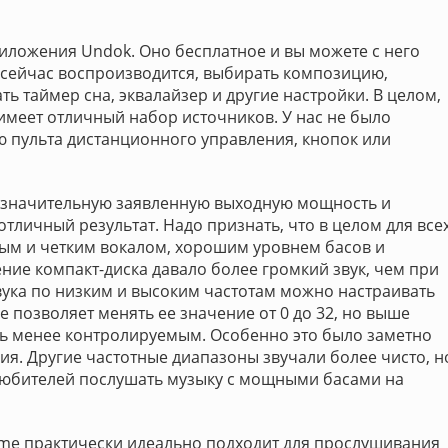
ложения Undok. Оно бесплатное и вы можете с него
о сейчас воспроизводится, выбирать композицию,
ть таймер сна, эквалайзер и другие настройки. В целом,
имеет отличный набор источников. У нас не было
 пульта дистанционного управления, кнопок или
ая значительную заявленную выходную мощность и
отличный результат. Надо признать, что в целом для все
стым и четким вокалом, хорошим уровнем басов и
ие компакт-диска давало более громкий звук, чем при
вука по низким и высоким частотам можно настраивать
 позволяет менять ее значение от 0 до 32, но выше
сь менее контролируемым. Особенно это было заметно
ия. Другие частотные диапазоны звучали более чисто, н
 любителей послушать музыку с мощными басами на
ome практически идеально подходит для прослушивания