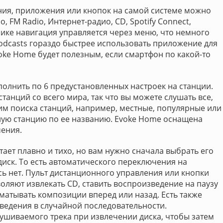
ия, приложения или кнопок на самой системе можно
 FM Radio, Интернет-радио, CD, Spotify Connect,
чнике навигация управляется через меню, что немного
Podcasts гораздо быстрее использовать приложение для
oke Home будет полезным, если смартфон по какой-то
полнить по 6 предустановленных настроек на станции.
танций со всего мира, так что вы можете слушать все,
им поиска станций, например, местные, популярные или
ную станцию по ее названию. Evoke Home оснащена
ения.
ает плавно и тихо, но вам нужно сначала выбрать его
 диск. То есть автоматического переключения на
сь нет. Пульт дистанционного управления или кнопки
оляют извлекать CD, ставить воспроизведение на паузу
ематывать композиции вперед или назад. Есть также
ведения в случайной последовательности.
шиваемого трека при извлечении диска, чтобы затем