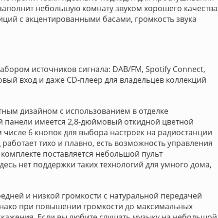
заполнит небольшую комнату звуком хорошего качества
иций с акцентированными басами, громкость звука
ором источников сигнала: DAB/FM, Spotify Connect,
говый вход и даже CD-плеер для владельцев коллекций
тным дизайном с использованием в отделке
й панели имеется 2,8-дюймовый откидной цветной
м числе 6 кнопок для выбора настроек на радиостанции
 работает тихо и плавно, есть возможность управления
 комплекте поставляется небольшой пульт
десь нет поддержки таких технологий для умного дома,
едней и низкой громкости с натуральной передачей
днако при повышении громкости до максимальных
скажения. Если вы любите слушать музыку на небольшой