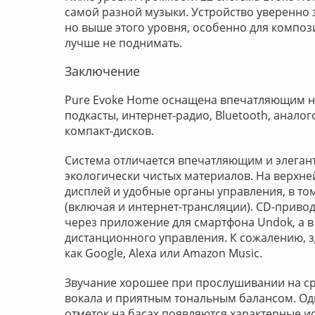
самой разной музыки. Устройство уверенно 
но выше этого уровня, особенно для композ
лучше не поднимать.
Заключение
Pure Evoke Home оснащена впечатляющим наб
подкасты, интернет-радио, Bluetooth, анало
компакт-дисков.
Система отличается впечатляющим и элеган
экологически чистых материалов. На верхне
дисплей и удобные органы управления, в то
(включая и интернет-трансляции). CD-привод
через приложение для смартфона Undok, а в
дистанционного управления. К сожалению, з
как Google, Alexa или Amazon Music.
Звучание хорошее при прослушивании на ср
вокала и приятным тональным балансом. О
отметок на басах появляются характерные и