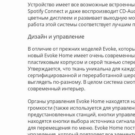
Устройство имеет все возможные встроенные 
Spotify Connect и даже воспроизводит CD-A
цветным дисплеем и развивает выходную мощн
работа этой системы соответствует лучшим 
Дизайн и управление
В отличие от прежних моделей Evoke, которы
новый Evoke Home имеет очень современный
пластиковым корпусом и серой тканью спере
Утверждается, что ткань уникальна для кажд
сертифицированной и переработанной шерст
выглядеть по-разному. В целом система смо
современный интерьер.
Органы управления Evoke Home находятся на
громкости (также используется для управле
предустановленных станций, кнопки управл
находятся кнопки выбора источника сигнала
для перемещения по меню. Evoke Home пост
управления, который повторяет все элемент