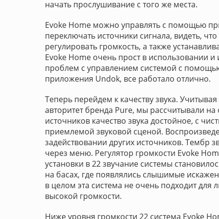
начать прослушивание с того же места.
Evoke Home можно управлять с помощью при
переключать источники сигнала, видеть, чт
регулировать громкость, а также устанавлива
Evoke Home очень прост в использовании и 
проблем с управлением системой с помощью
приложения Undok, все работало отлично.
Теперь перейдем к качеству звука. Учитыв
авторитет бренда Pure, мы рассчитывали на 
источников качество звука достойное, с чи
приемлемой звуковой сценой. Воспроизведен
задействовании других источников. Тембр з
через меню. Регулятор громкости Evoke Home
установки в 22 звучание системы становило
на басах, где появлялись слышимые искажен
в целом эта система не очень подходит для
высокой громкости.
Ниже уровня громкости 22 система Evoke H