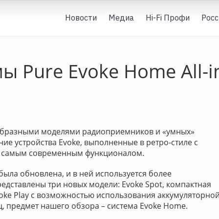
Новости
Медиа
Hi-Fi Профи
Росс
ы Pure Evoke Home All-i
ообразными моделями радиоприемников и «умных»
ние устройства Evoke, выполненные в ретро-стиле с
и самым современным функционалом.
была обновлена, и в ней используется более
едставлены три новых модели: Evoke Spot, компактная
voke Play с возможностью использования аккумуляторно
ц, предмет нашего обзора – система Evoke Home.