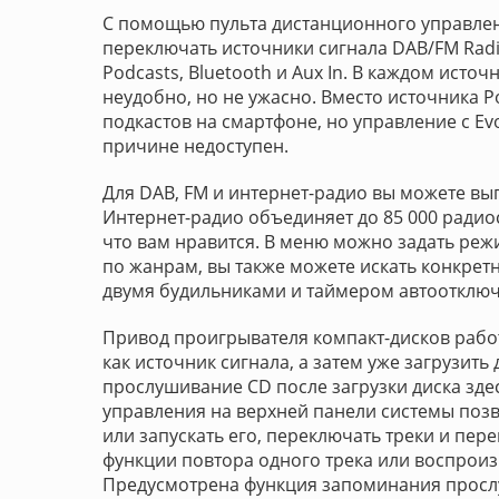
С помощью пульта дистанционного управлен
переключать источники сигнала DAB/FM Radio,
Podcasts, Bluetooth и Aux In. В каждом исто
неудобно, но не ужасно. Вместо источника 
подкастов на смартфоне, но управление с Ev
причине недоступен.
Для DAB, FM и интернет-радио вы можете вы
Интернет-радио объединяет до 85 000 радиос
что вам нравится. В меню можно задать реж
по жанрам, вы также можете искать конкрет
двумя будильниками и таймером автоотключ
Привод проигрывателя компакт-дисков работ
как источник сигнала, а затем уже загрузить
прослушивание CD после загрузки диска зде
управления на верхней панели системы позв
или запускать его, переключать треки и пер
функции повтора одного трека или воспроиз
Предусмотрена функция запоминания прослу