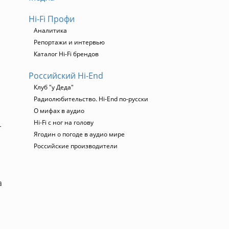
Hi-Fi Профи
Аналитика
Репортажи и интервью
Каталог Hi-Fi брендов
Российский Hi-End
Клуб "у Деда"
Радиолюбительство. Hi-End по-русски
О мифах в аудио
Hi-Fi с ног на голову
т
Ягодин о погоде в аудио мире
Российские производители
а