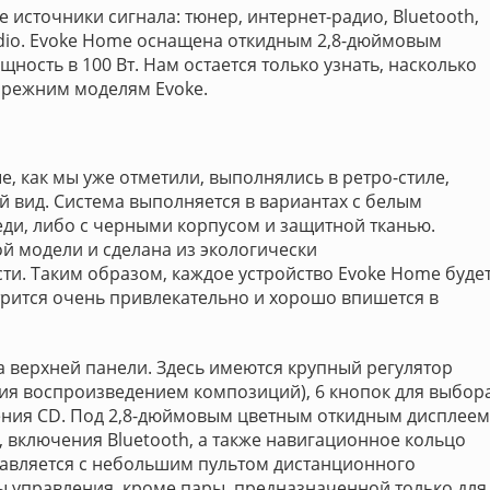
источники сигнала: тюнер, интернет-радио, Bluetooth,
udio. Evoke Home оснащена откидным 2,8-дюймовым
ость в 100 Вт. Нам остается только узнать, насколько
прежним моделям Evoke.
е, как мы уже отметили, выполнялись в ретро-стиле,
 вид. Система выполняется в вариантах с белым
ди, либо с черными корпусом и защитной тканью.
ой модели и сделана из экологически
и. Таким образом, каждое устройство Evoke Home буде
трится очень привлекательно и хорошо впишется в
 верхней панели. Здесь имеются крупный регулятор
ния воспроизведением композиций), 6 кнопок для выбор
ения CD. Под 2,8-дюймовым цветным откидным дисплеем
, включения Bluetooth, а также навигационное кольцо
авляется с небольшим пультом дистанционного
ы управления, кроме пары, предназначенной только для