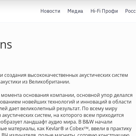
Новости
Медиа
Hi-Fi Профи
Росс
ins
ти создания высококачественных акустических систем
 акустики из Великобритании.
С момента основания компании, основной упор делался
ьзованием новейших технологий и инноваций в области
ей дает великолепный результат. По всему миру
 акустических систем, на которого всем приходится
реобразует ландшафт аудио мира. В B&W начали
ые материалы, как Kevlar® и Cobex™, ввели в практику
 ВЧ излучателя, полые магниты, сотовую конструкцию