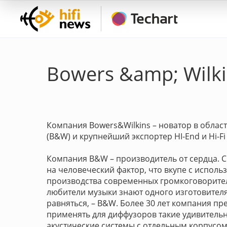
Bowers &amp; Wilk
Компания Bowers&Wilkins – новатор в облас
(B&W) и крупнейший экспортер HI-End и Hi-Fi
Компания B&W – производитель от сердца. 
на человеческий фактор, что вкупе с испол
производства современных громкоговорител
любители музыки знают одного изготовителя
равняться, – B&W. Более 30 лет компания п
применять для диффузоров такие удивительн
акустические системы с отдельным корпусом