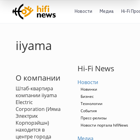
Новости
Медиа
Hi-Fi Пр
iiyama
Hi-Fi News
О компании
Новости
Штаб-квартира
Новинки
компании iiyama
Бизнес
Electric
Технологии
Corporation (Ияма
События
Электрик
Пресс-релизы
Корпорэйшн)
Новости портала hifiNews
находится в
центре города
Медиа