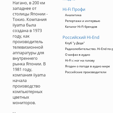
Нагано, в 200 км
западнее от
Hi-Fi Профи
столицы Японии -
Аналитика
Токио. Компания
Репортажи и интервью
iiyama была
Каталог Hi-Fi брендов
создана в 1973
году, как
Российский Hi-End
производитель
Клуб "у Деда"
телевизионной
Радиолюбительство. Hi-End по-
аппаратуры для
О мифах в аудио
внутреннего
Hi-Fi с ног на голову
рынка Японии. В
Ягодин о погоде в аудио мире
1981 году,
Российские производители
компания iiyama
начала
производство
компьютерных
цветных
мониторов.