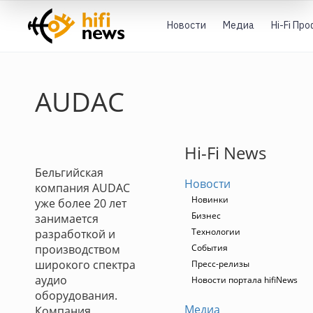
Новости
Медиа
Hi-Fi Пр
AUDAC
Hi-Fi News
Бельгийская
Новости
компания AUDAC
Новинки
уже более 20 лет
Бизнес
занимается
Технологии
разработкой и
производством
События
широкого спектра
Пресс-релизы
аудио
Новости портала hifiNews
оборудования.
Медиа
Компания