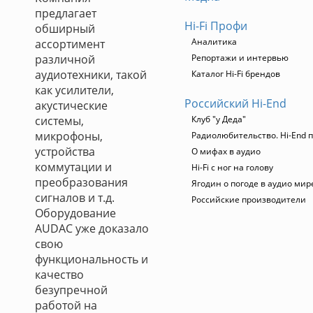
предлагает
Hi-Fi Профи
обширный
Аналитика
ассортимент
различной
Репортажи и интервью
аудиотехники, такой
Каталог Hi-Fi брендов
как усилители,
Российский Hi-End
акустические
системы,
Клуб "у Деда"
микрофоны,
Радиолюбительство. Hi-End п
устройства
О мифах в аудио
коммутации и
Hi-Fi с ног на голову
преобразования
Ягодин о погоде в аудио мир
сигналов и т.д.
Российские производители
Оборудование
AUDAC уже доказало
свою
функциональность и
качество
безупречной
работой на