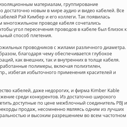
 изоляционным материалам, группирование
ло достаточно новым в мире аудио и видео кабелей. Все
абелей Рэй Кимбер и его коллеги. Так появилась
ом многожильном проводе кабеля сочетались
чтобы угол пересечения проводов в кабеле был близок к
льный способ плетения.
огожильных проводников с жилами различного диаметра.
разом, благодаря чему обеспечивается глубокое
ций, как внешних, так и внутренних в толще кабеля.
бработанные полимеры, включая полиэтилен,
пр., избегая избыточного применения красителей и
ство кабелей, даже недорогих, и фирма Kimber Kable
жение среди конкурентов. Из достаточно широкого
етить доступные по цене межблочный соединитель PBJ и
е рекорды продаж, несомненно являясь одним из лучших
ральностью и высоким разрешением во всем частотном