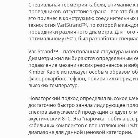
Специальная геометрия кабеля, внимание к
проводников, отсутствие экрана - все это бы
это привнес в конструкцию соединительных к
технология VariStrand™, по которой в кажд
проводники различного диаметра. Для того 
оптимальному (90º), был разработан специа
VariStrand™ – патентованная структура мн
Диаметры жил выбираются определенным об
подавление механических резонансов и вибра
Kimber Kable использует оcобым образом о
флюорокарбон, тефлон, поливинилхлорид и 
высоких температур.
Новаторский подход определил высокое каче
достаточно быстро заняла лидирующее поло
спектра выпускаемой продукции следует отм
акустический 8TC. Эта "парочка" побила вс
кабельных комплектов с впечатляющей нейт
диапазоне для данной ценовой категории.