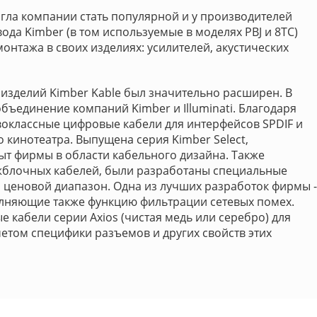
гла компании стать популярной и у производителей
да Kimber (в том используемые в моделях PBJ и 8TC)
нтажа в своих изделиях: усилителей, акустических
изделий Kimber Kable был значительно расширен. В
ъединение компаний Kimber и Illuminati. Благодаря
воклассные цифровые кабели для интерфейсов SPDIF и
 кинотеатра. Выпущена серия Kimber Select,
ыт фирмы в области кабельного дизайна. Также
жблочных кабелей, были разработаны специальные
 ценовой диапазон. Одна из лучших разработок фирмы -
олняющие также функцию фильтрации сетевых помех.
 кабели серии Axios (чистая медь или серебро) для
етом специфики разъемов и других свойств этих