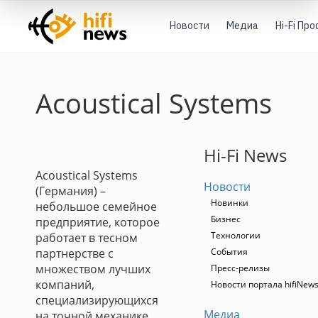
Новости
Медиа
Hi-Fi Пр
Acoustical Systems
Hi-Fi News
Acoustical Systems
Новости
(Германия) –
Новинки
небольшое семейное
Бизнес
предприятие, которое
Технологии
работает в тесном
партнерстве с
События
множеством лучших
Пресс-релизы
компаний,
Новости портала hifiNew
специализирующихся
Медиа
на точной механике,