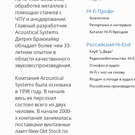
обработке металлов с
Hi-Fi Профи
помощью станков с
Аналитика
ЧПУ и анодировании.
Главный разработчик
Репортажи и интервью
Acoustical Systems
Каталог Hi-Fi брендов
Дитрих Бракмайер
Российский Hi-End
обладает более чем 33-
летним опытом в
Клуб "у Деда"
области качественного
Радиолюбительство. Hi-E
звуковоспроизведения.
О мифах в аудио
Hi-Fi с ног на голову
Компания Acoustical
Ягодин о погоде в аудио
Systems была основана
Российские производите
в 1998 году. В начале
весь ее персонал
состоял всего из двух
человек. В начале 2000-
х компания занималась
поставками винтажных
ламп New Old Stock по