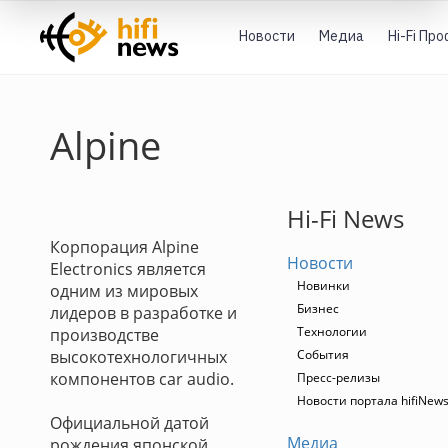
Новости
Медиа
Hi-Fi Пр
Alpine
Hi-Fi News
Корпорация Alpine
Новости
Electronics является
Новинки
одним из мировых
Бизнес
лидеров в разработке и
Технологии
производстве
высокотехнологичных
События
компонентов car audio.
Пресс-релизы
Новости портала hifiNew
Официальной датой
Медиа
рождения японской