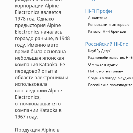
корпорации Alpine
Hi-Fi Профи
Electronics является
Аналитика
1978 год. Однако
предыстория Alpine
Репортажи и интервью
Electronics началась
Каталог Hi-Fi брендов
гораздо раньше, в 1948
Российский Hi-End
году. Именно в это
время была основана
Клуб "у Деда"
небольшая японская
Радиолюбительство. Hi-E
компания Kataoka. Ее
О мифах в аудио
передовой опыт в
Hi-Fi с ног на голову
области электроники и
Ягодин о погоде в аудио
использовала
Российские производите
впоследствии Alpine
Electronics,
отпочковавшаяся от
компании Kataoka в
1967 году.
Продукция Alpine в