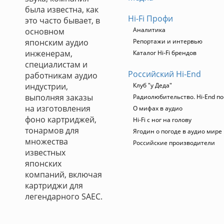
была известна, как
Hi-Fi Профи
это часто бывает, в
Аналитика
основном
японским аудио
Репортажи и интервью
инженерам,
Каталог Hi-Fi брендов
специалистам и
Российский Hi-End
работникам аудио
индустрии,
Клуб "у Деда"
выполняя заказы
Радиолюбительство. Hi-End по
на изготовления
О мифах в аудио
фоно картриджей,
Hi-Fi с ног на голову
тонармов для
Ягодин о погоде в аудио мире
множества
Российские производители
известных
японских
компаний, включая
картриджи для
легендарного SAEC.