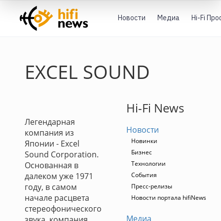
Новости
Медиа
Hi-Fi Пр
EXCEL SOUND
Hi-Fi News
Легендарная
Новости
компания из
Новинки
Японии - Excel
Бизнес
Sound Corporation.
Технологии
Основанная в
далеком уже 1971
События
году, в самом
Пресс-релизы
начале расцвета
Новости портала hifiNews
стереофонического
Медиа
звука, компания