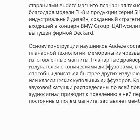
стараниями Audeze магнито-планарная техн
благодаря модели EL-8 и продукции серий SIN
индустриальный дизайн, созданный стратеги
входящей в концерн BMW Group. ЦАП-усилите
выпущен фирмой Deckard.
Основу конструкции наушников Audeze сост
планарной технологии: мембраны из чрезв
изготовленные магниты. Планарные драйве
излучателей с коническими диффузорами; в
способны двигаться быстрее других излуча
или классических купольных диффузоров. Кр
звуковой катушки распределены по всей по
аудиосигнал приводит к появлению в ней пе
постоянным полем магнита, заставляет мемб