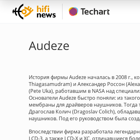
Audeze
История фирмы Audeze началась в 2008 г., к
Thiagasamudram) и Александер Россон (Ale
(Pete Uka), работавшим в NASA над специал
Основатели Audeze быстро поняли: из тако
мембраны для драйверов наушников. Тогда
Драгослав Колич (Dragoslav Colich), облад
наушников. Под его руководством была созд
Впоследствии фирма разработала легендарн
LCD-3, а также LCD-X и XC, отличавшиеся бо