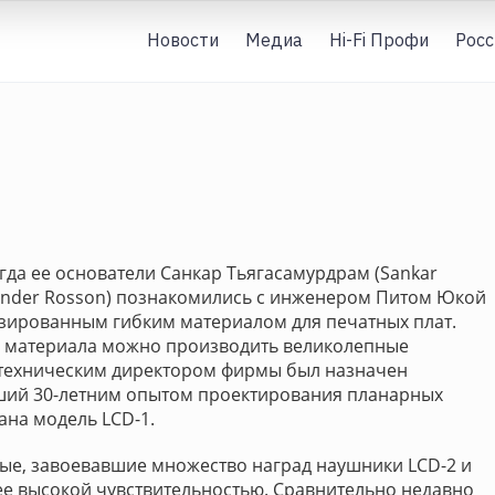
Новости
Медиа
Hi-Fi Профи
Росс
огда ее основатели Санкар Тьягасамурдрам (Sankar
xander Rosson) познакомились с инженером Питом Юкой
изированным гибким материалом для печатных плат.
го материала можно производить великолепные
 техническим директором фирмы был назначен
авший 30-летним опытом проектирования планарных
ана модель LCD-1.
ые, завоевавшие множество наград наушники LCD-2 и
лее высокой чувствительностью. Сравнительно недавно