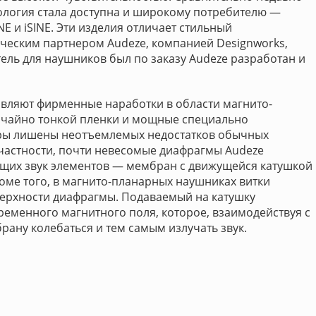
ология стала доступна и широкому потребителю —
E и iSINE. Эти изделия отличает стильный
ческим партнером Audeze, компанией Designworks,
ль для наушников был по заказу Audeze разработан и
авляют фирменные наработки в области магнито-
ычайно тонкой пленки и мощные специально
ры лишены неотъемлемых недостатков обычных
 частности, почти невесомые диафрагмы Audeze
ющих звук элементов — мембран с движущейся катушкой
оме того, в магнито-планарных наушниках витки
верхности диафрагмы. Подаваемый на катушку
ременного магнитного поля, которое, взаимодействуя с
рану колебаться и тем самым излучать звук.