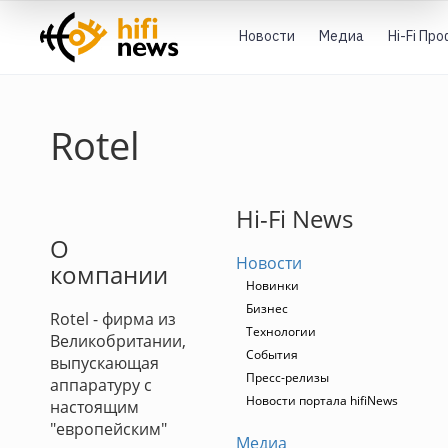
Новости
Медиа
Hi-Fi Пр
Rotel
Hi-Fi News
О
Новости
компании
Новинки
Бизнес
Rotel - фирма из
Технологии
Великобритании,
События
выпускающая
Пресс-релизы
аппаратуру с
Новости портала hifiNews
настоящим
"европейским"
Медиа