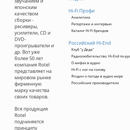
звучанием и
японским
Hi-Fi Профи
качеством
Аналитика
сборки -
Репортажи и интервью
ресиверы,
Каталог Hi-Fi брендов
усилители, CD и
DVD-
Российский Hi-End
проигрыватели и
Клуб "у Деда"
др. Вот уже
Радиолюбительство. Hi-End по-ру
более 50 лет
О мифах в аудио
компания Rotel
Hi-Fi с ног на голову
представляет на
Ягодин о погоде в аудио мире
мировом рынке
Российские производители
фирменную
марку качества
своих товаров.
Вся продукция
Rotel
подчиняется
принципу