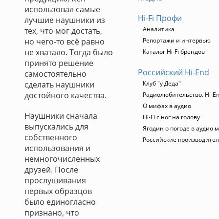
использовал самые
Hi-Fi Профи
лучшие наушники из
Аналитика
тех, что мог достать,
но чего-то всё равно
Репортажи и интервью
не хватало. Тогда было
Каталог Hi-Fi брендов
принято решение
Российский Hi-End
самостоятельно
сделать наушники
Клуб "у Деда"
достойного качества.
Радиолюбительство. Hi-En
О мифах в аудио
Наушники сначала
Hi-Fi с ног на голову
выпускались для
Ягодин о погоде в аудио 
собственного
Российские производите
использования и
немногочисленных
друзей. После
прослушивания
первых образцов
было единогласно
признано, что