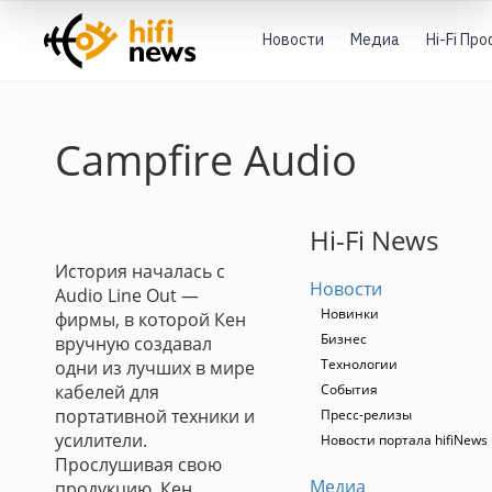
Новости
Медиа
Hi-Fi Пр
Campfire Audio
Hi-Fi News
История началась с
Новости
Audio Line Out —
Новинки
фирмы, в которой Кен
Бизнес
вручную создавал
Технологии
одни из лучших в мире
кабелей для
События
портативной техники и
Пресс-релизы
усилители.
Новости портала hifiNews
Прослушивая свою
Медиа
продукцию, Кен