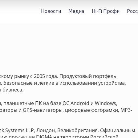
Новости
Медиа
Hi-Fi Профи
Росс
скому рынку с 2005 года. Продуктовый портфель
 безопасные и легкие в использовании устройства,
 бизнеса.
, планшетные ПК на базе ОС Android и Windows,
траторы и GPS-навигаторы, цифровые фоторамки, MP3-
ck Systems LLP, Лондон, Великобритания. Официальным
ию продукции DIGMA на территории Российской