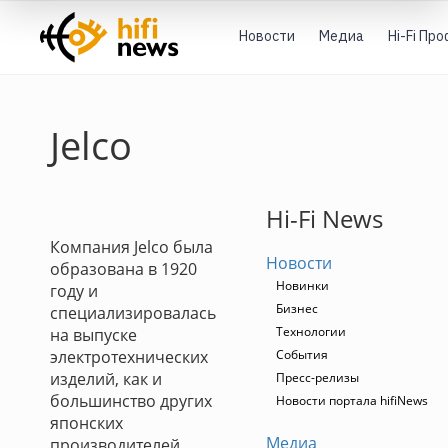
Новости
Медиа
Hi-Fi Пр
Jelco
Hi-Fi News
Компания Jelco была
Новости
образована в 1920
Новинки
году и
Бизнес
специализировалась
Технологии
на выпуске
электротехнических
События
изделий, как и
Пресс-релизы
большинство других
Новости портала hifiNews
японских
Медиа
производителей