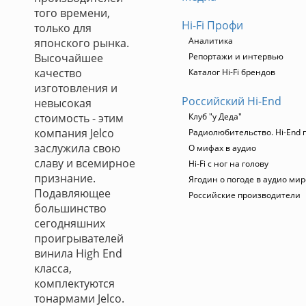
того времени,
Hi-Fi Профи
только для
Аналитика
японского рынка.
Высочайшее
Репортажи и интервью
качество
Каталог Hi-Fi брендов
изготовления и
Российский Hi-End
невысокая
стоимость - этим
Клуб "у Деда"
компания Jelco
Радиолюбительство. Hi-End 
заслужила свою
О мифах в аудио
славу и всемирное
Hi-Fi с ног на голову
признание.
Ягодин о погоде в аудио мир
Подавляющее
Российские производители
большинство
сегодняшних
проигрывателей
винила High End
класса,
комплектуются
тонармами Jelco.