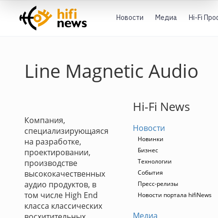
Новости
Медиа
Hi-Fi Пр
Line Magnetic Audio
Hi-Fi News
Компания,
Новости
специализирующаяся
Новинки
на разработке,
Бизнес
проектировании,
Технологии
производстве
высококачественных
События
аудио продуктов, в
Пресс-релизы
том числе High End
Новости портала hifiNews
класса классических
Медиа
восхитительных