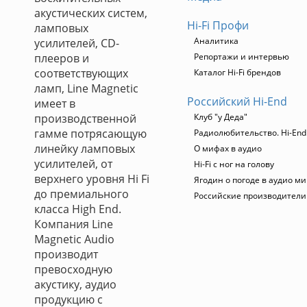
акустических систем,
Hi-Fi Профи
ламповых
Аналитика
усилителей, CD-
плееров и
Репортажи и интервью
соответствующих
Каталог Hi-Fi брендов
ламп, Line Magnetic
Российский Hi-End
имеет в
производственной
Клуб "у Деда"
гамме потрясающую
Радиолюбительство. Hi-End
линейку ламповых
О мифах в аудио
усилителей, от
Hi-Fi с ног на голову
верхнего уровня Hi Fi
Ягодин о погоде в аудио м
до премиального
Российские производители
класса High End.
Компания Line
Magnetic Audio
производит
превосходную
акустику, аудио
продукцию с