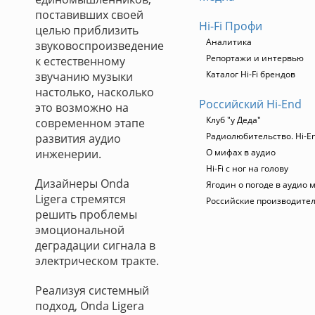
поставивших своей
Hi-Fi Профи
целью приблизить
Аналитика
звуковоспроизведение
Репортажи и интервью
к естественному
Каталог Hi-Fi брендов
звучанию музыки
настолько, насколько
Российский Hi-End
это возможно на
Клуб "у Деда"
современном этапе
Радиолюбительство. Hi-En
развития аудио
инженерии.
О мифах в аудио
Hi-Fi с ног на голову
Дизайнеры Onda
Ягодин о погоде в аудио 
Ligera стремятся
Российские производите
решить проблемы
эмоциональной
деградации сигнала в
электрическом тракте.
Реализуя системный
подход, Onda Ligera