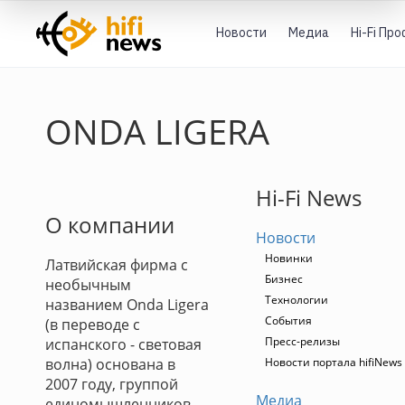
Новости
Медиа
Hi-Fi Пр
ONDA LIGERA
Hi-Fi News
О компании
Новости
Новинки
Латвийская фирма с
Бизнес
необычным
Технологии
названием Onda Ligera
События
(в переводе с
Пресс-релизы
испанского - световая
волна) основана в
Новости портала hifiNews
2007 году, группой
Медиа
единомышленников,