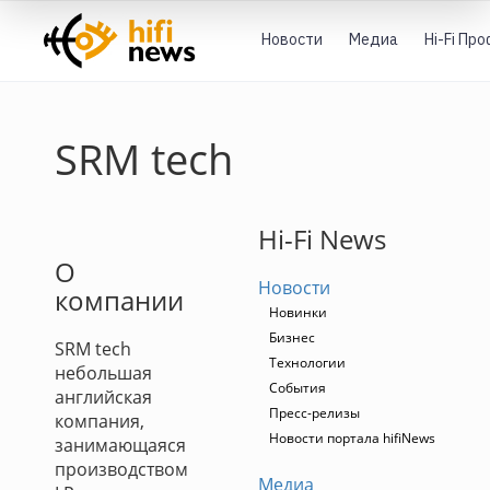
Новости
Медиа
Hi-Fi Пр
SRM tech
Hi-Fi News
О
Новости
компании
Новинки
Бизнес
SRM tech
Технологии
небольшая
События
английская
Пресс-релизы
компания,
Новости портала hifiNews
занимающаяся
производством
Медиа