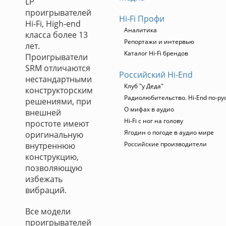
LP
проигрывателей
Hi-Fi Профи
Hi-Fi, High-end
Аналитика
класса более 13
Репортажи и интервью
лет.
Каталог Hi-Fi брендов
Проигрыватели
SRM отличаются
Российский Hi-End
нестандартными
Клуб "у Деда"
конструкторским
Радиолюбительство. Hi-End по-ру
решениями, при
О мифах в аудио
внешней
Hi-Fi с ног на голову
простоте имеют
Ягодин о погоде в аудио мире
оригинальную
Российские производители
внутреннюю
конструкцию,
позволяющую
избежать
вибраций.
Все модели
проигрывателей