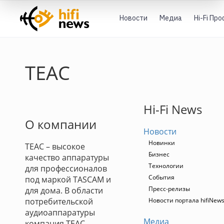
Новости
Медиа
Hi-Fi Пр
TEAC
Hi-Fi News
О компании
Новости
Новинки
TEAC – высокое
Бизнес
качество аппаратуры
Технологии
для профессионалов
События
под маркой TASCAM и
Пресс-релизы
для дома. В области
потребительской
Новости портала hifiNew
аудиоаппаратуры
Медиа
компания TEAC