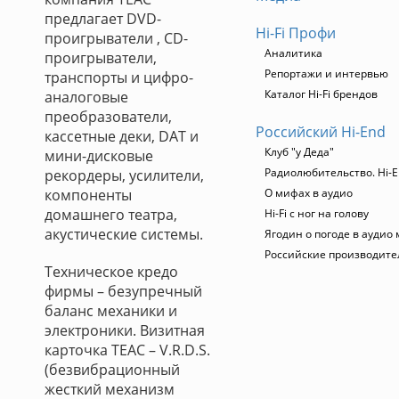
предлагает DVD-
Hi-Fi Профи
проигрыватели , СD-
Аналитика
проигрыватели,
Репортажи и интервью
транспорты и цифро-
Каталог Hi-Fi брендов
аналоговые
преобразователи,
Российский Hi-End
кассетные деки, DAT и
Клуб "у Деда"
мини-дисковые
Радиолюбительство. Hi-E
рекордеры, усилители,
компоненты
О мифах в аудио
домашнего театра,
Hi-Fi с ног на голову
акустические системы.
Ягодин о погоде в аудио
Российские производите
Техническое кредо
фирмы – безупречный
баланс механики и
электроники. Визитная
карточка ТЕАС – V.R.D.S.
(безвибрационный
жесткий механизм