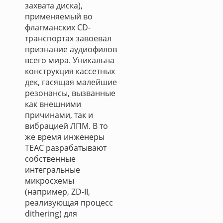
захвата диска),
применяемый во
флагманских CD-
транспортах завоевал
признание аудиофилов
всего мира. Уникальна
конструкция кассетных
дек, гасящая малейшие
резонансы, вызванные
как внешними
причинами, так и
вибрацией ЛПМ. В то
же время инженеры
ТЕАС разрабатывают
собственные
интегральные
микросхемы
(например, ZD-II,
реализующая процесс
dithering) для