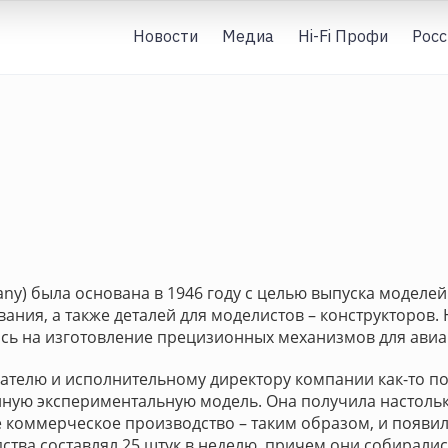
Новости
Медиа
Hi-Fi Профи
Росс
ny) была основана в 1946 году с целью выпуска моделе
ния, а также деталей для моделистов – конструкторов. 
сь на изготовление прецизионных механизмов для ави
вателю и исполнительному директору компании как-то п
нную экспериментальную модель. Она получила настоль
 коммерческое производство – таким образом, и появил
тва составлял 25 штук в неделю, причем они собирали