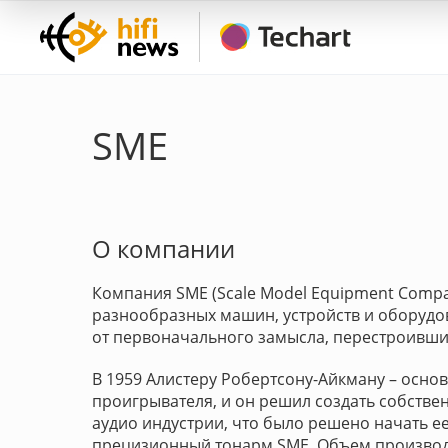
SME
О компании
Компания SME (Scale Model Equipment Compa
разнообразных машин, устройств и оборудова
от первоначального замысла, перестроивши
В 1959 Алистеру Робертсону-Айкману – осно
проигрывателя, и он решил создать собстве
аудио индустрии, что было решено начать ее
прецизионный тонарм SME. Объем производс