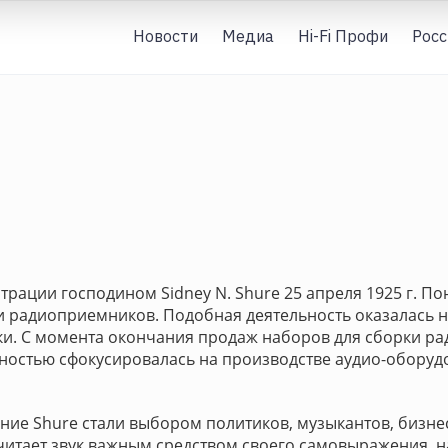
Новости
Медиа
Hi-Fi Профи
Росс
трации господином Sidney N. Shure 25 апреля 1925 г. 
 радиоприемников. Подобная деятельность оказалась не
и. С момента окончания продаж наборов для сборки р
ностью сфокусировалась на производстве аудио-оборуд
ние Shure стали выбором политиков, музыкантов, бизне
читает звук важным средством своего самовыражения, н