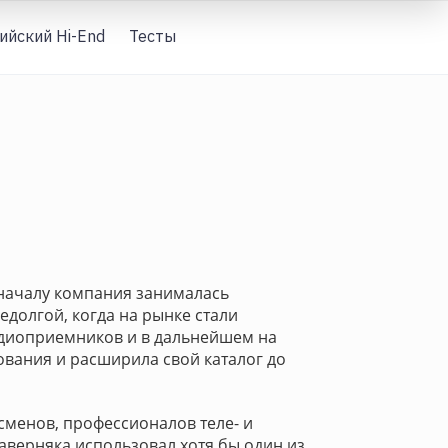
ийский Hi-End
Тесты
Вход
Поначалу компания занималась
долгой, когда на рынке стали
адиоприемников и в дальнейшем на
ования и расширила свой каталог до
сменов, профессионалов теле- и
аверняка использовал хотя бы один из