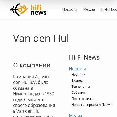
Новости
Медиа
Hi-Fi Пр
Van den Hul
Hi-Fi News
О компании
Новости
Новинки
Компания A.J. van
Бизнес
den Hul B.V. была
Технологии
создана в
События
Нидерландах в 1980
Пресс-релизы
году. С момента
своего образования
Новости портала hifiNews
в Van den Hul
Медиа
поставили для себя