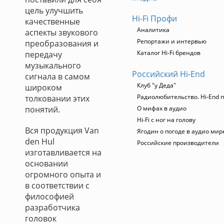
цель улучшить
Hi-Fi Профи
качественные
Аналитика
аспекты звукового
Репортажи и интервью
преобразования и
Каталог Hi-Fi брендов
передачу
музыкального
Российский Hi-End
сигнала в самом
Клуб "у Деда"
широком
Радиолюбительство. Hi-End п
толковании этих
понятий.
О мифах в аудио
Hi-Fi с ног на голову
Вся продукция Van
Ягодин о погоде в аудио мир
den Hul
Российские производители
изготавливается на
основании
огромного опыта и
в соответствии с
философией
разработчика
головок