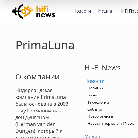
Новости
Медиа
Hi-Fi Пр
PrimaLuna
Hi-Fi News
О компании
Новости
Новинки
Нидерландская
Бизнес
компания PrimaLuna
Технологии
была основана в 2003
События
году Германом ван
Пресс-релизы
ден Дунгеном
(Herman van den
Новости портала hifiNews
Dungen), который к
Медиа
тому моменту уже