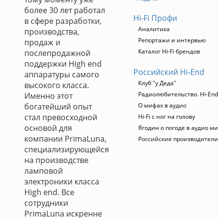
более 30 лет работал
Hi-Fi Профи
в сфере разработки,
Аналитика
производства,
Репортажи и интервью
продаж и
Каталог Hi-Fi брендов
послепродажной
поддержки High end
Российский Hi-End
аппаратуры самого
Клуб "у Деда"
высокого класса.
Радиолюбительство. Hi-End
Именно этот
богатейший опыт
О мифах в аудио
стал превосходной
Hi-Fi с ног на голову
основой для
Ягодин о погоде в аудио м
компании PrimaLuna,
Российские производители
специализирующейся
на производстве
ламповой
электроники класса
High end. Все
сотрудники
PrimaLuna искренне