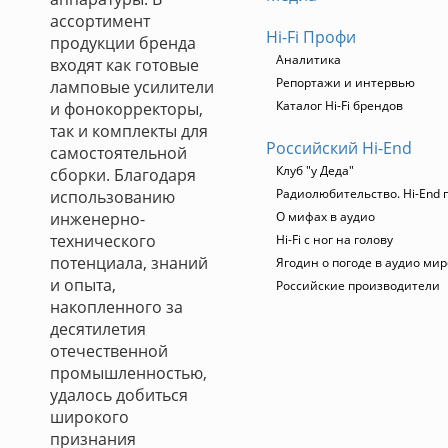
ассортимент
Hi-Fi Профи
продукции бренда
Аналитика
входят как готовые
Репортажи и интервью
ламповые усилители
Каталог Hi-Fi брендов
и фонокорректоры,
так и комплекты для
Российский Hi-End
самостоятельной
Клуб "у Деда"
сборки. Благодаря
Радиолюбительство. Hi-End 
использованию
инженерно-
О мифах в аудио
технического
Hi-Fi с ног на голову
потенциала, знаний
Ягодин о погоде в аудио мир
и опыта,
Российские производители
накопленного за
десятилетия
отечественной
промышленностью,
удалось добиться
широкого
признания