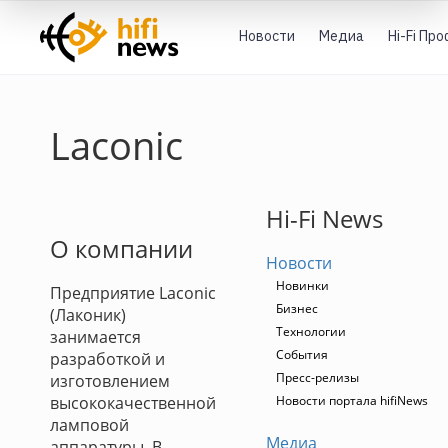
Новости
Медиа
Hi-Fi Пр
Laconic
Hi-Fi News
О компании
Новости
Новинки
Предприятие Laconic
Бизнес
(Лаконик)
Технологии
занимается
События
разработкой и
Пресс-релизы
изготовлением
высококачественной
Новости портала hifiNews
ламповой
Медиа
аппаратуры. В