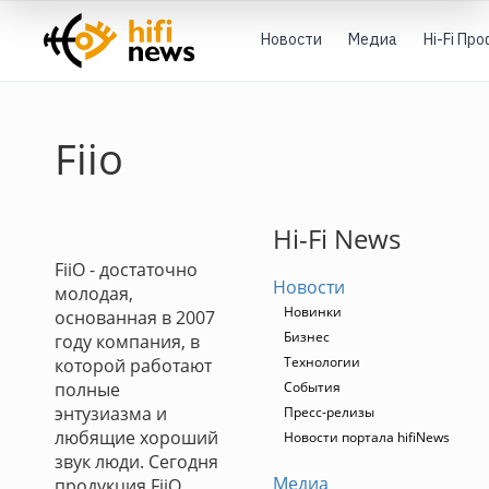
Новости
Медиа
Hi-Fi Пр
Fiio
Hi-Fi News
FiiO - достаточно
Новости
молодая,
Новинки
основанная в 2007
Бизнес
году компания, в
Технологии
которой работают
полные
События
энтузиазма и
Пресс-релизы
любящие хороший
Новости портала hifiNews
звук люди. Сегодня
Медиа
продукция FiiO