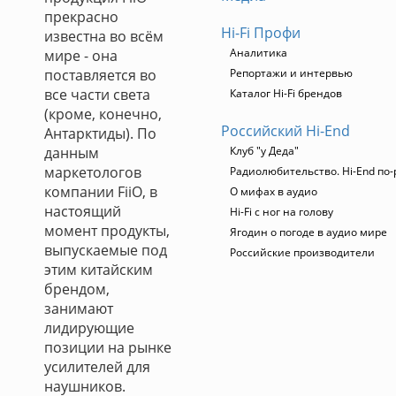
прекрасно
Hi-Fi Профи
известна во всём
Аналитика
мире - она
поставляется во
Репортажи и интервью
все части света
Каталог Hi-Fi брендов
(кроме, конечно,
Российский Hi-End
Антарктиды). По
данным
Клуб "у Деда"
маркетологов
Радиолюбительство. Hi-End по-
компании FiiO, в
О мифах в аудио
настоящий
Hi-Fi с ног на голову
момент продукты,
Ягодин о погоде в аудио мире
выпускаемые под
Российские производители
этим китайским
брендом,
занимают
лидирующие
позиции на рынке
усилителей для
наушников.