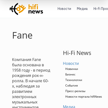
Новости
Медиа
Hi-Fi Пр
Fane
Hi-Fi News
Компания Fane
Новости
была основана в
Новинки
1958 году - в период
Бизнес
рождения рок-н-
Технологии
ролла. В начале 60-
х, наблюдая за
События
развитием
Пресс-релизы
электронных
Новости портала hifiNews
музыкальных
Медиа
инструментов,