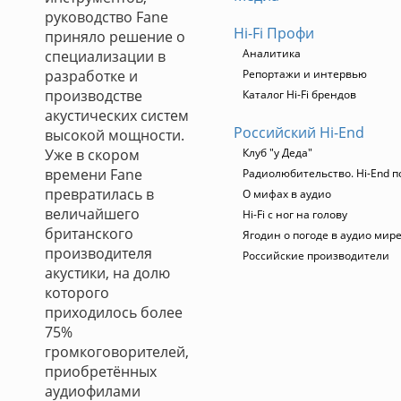
руководство Fane
Hi-Fi Профи
приняло решение о
Аналитика
специализации в
разработке и
Репортажи и интервью
производстве
Каталог Hi-Fi брендов
акустических систем
Российский Hi-End
высокой мощности.
Уже в скором
Клуб "у Деда"
времени Fane
Радиолюбительство. Hi-End п
превратилась в
О мифах в аудио
величайшего
Hi-Fi с ног на голову
британского
Ягодин о погоде в аудио мир
производителя
Российские производители
акустики, на долю
которого
приходилось более
75%
громкоговорителей,
приобретённых
аудиофилами