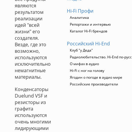
являются
Hi-Fi Профи
результатом
Аналитика
реализации
идей "всей
Репортажи и интервью
жизни" его
Каталог Hi-Fi брендов
создателя.
Российский Hi-End
Везде, где это
возможно,
Клуб "у Деда"
используются
Радиолюбительство. Hi-End по-рус
исключительно
О мифах в аудио
немагнитные
Hi-Fi с ног на голову
материалы.
Ягодин о погоде в аудио мире
Российские производители
Конденсаторы
Duelund VSF и
резисторы из
графита
используются
очень многими
лидирующими