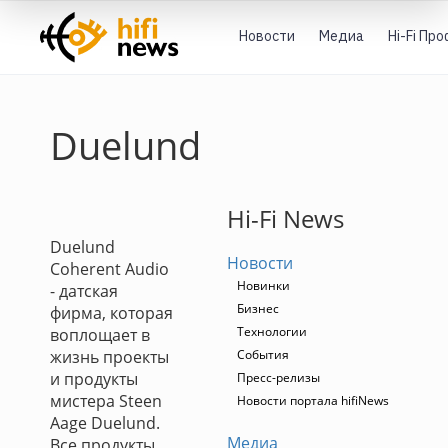
Новости
Медиа
Hi-Fi Пр
Duelund
Hi-Fi News
Duelund
Новости
Coherent Audio
Новинки
- датская
Бизнес
фирма, которая
Технологии
воплощает в
жизнь проекты
События
и продукты
Пресс-релизы
мистера Steen
Новости портала hifiNews
Aage Duelund.
Медиа
Все продукты