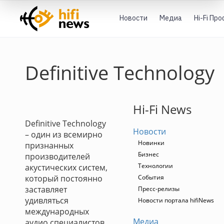
Новости
Медиа
Hi-Fi Пр
Definitive Technology
Hi-Fi News
Definitive Technology
Новости
– один из всемирно
Новинки
признанных
Бизнес
производителей
Технологии
акустических систем,
который постоянно
События
заставляет
Пресс-релизы
удивляться
Новости портала hifiNews
международных
Медиа
аудио специалистов,