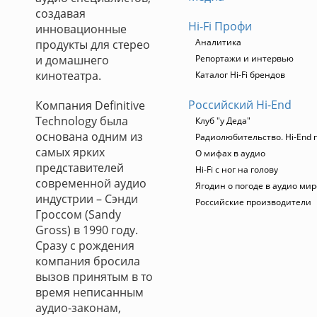
создавая
Hi-Fi Профи
инновационные
Аналитика
продукты для стерео
и домашнего
Репортажи и интервью
кинотеатра.
Каталог Hi-Fi брендов
Российский Hi-End
Компания Definitive
Technology была
Клуб "у Деда"
основана одним из
Радиолюбительство. Hi-End 
самых ярких
О мифах в аудио
представителей
Hi-Fi с ног на голову
современной аудио
Ягодин о погоде в аудио мир
индустрии – Сэнди
Российские производители
Гроссом (Sandy
Gross) в 1990 году.
Сразу с рождения
компания бросила
вызов принятым в то
время неписанным
аудио-законам,