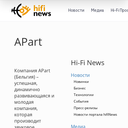
Новости
Медиа
Hi-Fi Пр
APart
Hi-Fi News
Компания APart
Новости
(Бельгия) –
Новинки
успешная,
Бизнес
динамично
Технологии
развивающаяся и
молодая
События
компания,
Пресс-релизы
которая
Новости портала hifiNews
производит
Медиа
звуковое