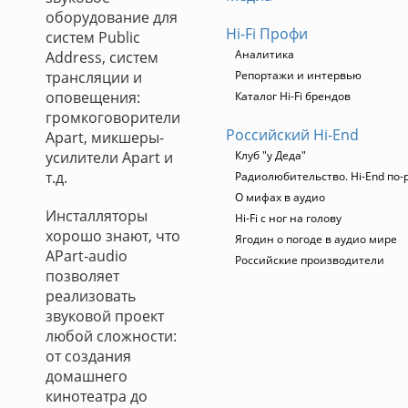
оборудование для
Hi-Fi Профи
систем Public
Аналитика
Address, систем
трансляции и
Репортажи и интервью
оповещения:
Каталог Hi-Fi брендов
громкоговорители
Российский Hi-End
Apart, микшеры-
усилители Apart и
Клуб "у Деда"
т.д.
Радиолюбительство. Hi-End по-
О мифах в аудио
Инсталляторы
Hi-Fi с ног на голову
хорошо знают, что
Ягодин о погоде в аудио мире
APart-audio
Российские производители
позволяет
реализовать
звуковой проект
любой сложности:
от создания
домашнего
кинотеатра до