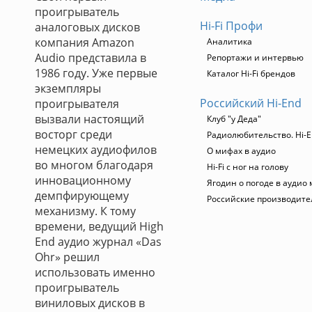
проигрыватель
Hi-Fi Профи
аналоговых дисков
компания Amazon
Аналитика
Audio представила в
Репортажи и интервью
1986 году. Уже первые
Каталог Hi-Fi брендов
экземпляры
Российский Hi-End
проигрывателя
вызвали настоящий
Клуб "у Деда"
восторг среди
Радиолюбительство. Hi-E
немецких аудиофилов
О мифах в аудио
во многом благодаря
Hi-Fi с ног на голову
инновационному
Ягодин о погоде в аудио
демпфирующему
Российские производите
механизму. К тому
времени, ведущий High
End аудио журнал «Das
Ohr» решил
использовать именно
проигрыватель
виниловых дисков в