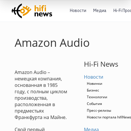
Новости
Медиа
Hi-Fi Пр
Amazon Audio
Hi-Fi News
Amazon Audio –
Новости
немецкая компания,
Новинки
основанная в 1985
Бизнес
году, с полным циклом
Технологии
производства,
расположенная в
События
предместьях
Пресс-релизы
Франкфурта на Майне.
Новости портала hifiNew
Свой первый
Медиа