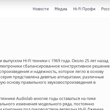
Новости
Медиа
Hi-Fi Профи
Росс
выпуском Hi-Fi техники с 1969 года. Около 25 лет назад
лектроники сбалансированное конструктивное решение
произведения и надежность, которое легло в основу
а серия представлена девятью аппаратами, различные
ую основу правильного звуковоспроизведения в
ехнике Audiolab многие годы оставаться на пике
ального изменения модельного ряда, постоянно
и компании под руководством ветерана Hi-Fi Джемми