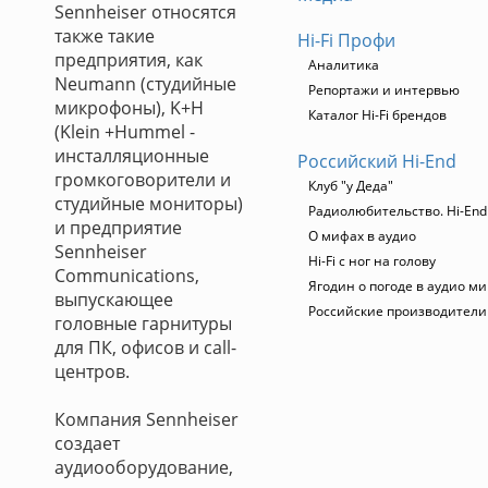
Sennheiser относятся
также такие
Hi-Fi Профи
предприятия, как
Аналитика
Neumann (студийные
Репортажи и интервью
микрофоны), K+H
Каталог Hi-Fi брендов
(Klein +Hummel -
инсталляционные
Российский Hi-End
громкоговорители и
Клуб "у Деда"
студийные мониторы)
Радиолюбительство. Hi-End
и предприятие
О мифах в аудио
Sennheiser
Hi-Fi с ног на голову
Communications,
Ягодин о погоде в аудио м
выпускающее
Российские производители
головные гарнитуры
для ПК, офисов и call-
центров.
Компания Sennheiser
создает
аудиооборудование,