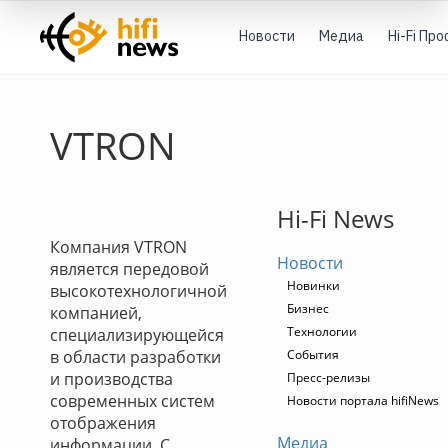
Новости
Медиа
Hi-Fi Пр
VTRON
Hi-Fi News
Компания VTRON
Новости
является передовой
Новинки
высокотехнологичной
Бизнес
компанией,
Технологии
специализирующейся
в области разработки
События
и производства
Пресс-релизы
современных систем
Новости портала hifiNews
отображения
Медиа
информации. С