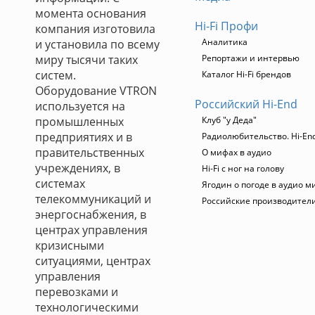
момента основания
Hi-Fi Профи
компания изготовила
Аналитика
и установила по всему
миру тысячи таких
Репортажи и интервью
систем.
Каталог Hi-Fi брендов
Оборудование VTRON
Российский Hi-End
используется на
промышленных
Клуб "у Деда"
предприятиях и в
Радиолюбительство. Hi-End
правительственных
О мифах в аудио
учреждениях, в
Hi-Fi с ног на голову
системах
Ягодин о погоде в аудио м
телекоммуникаций и
Российские производител
энергоснабжения, в
центрах управления
кризисными
ситуациями, центрах
управления
перевозками и
технологическими