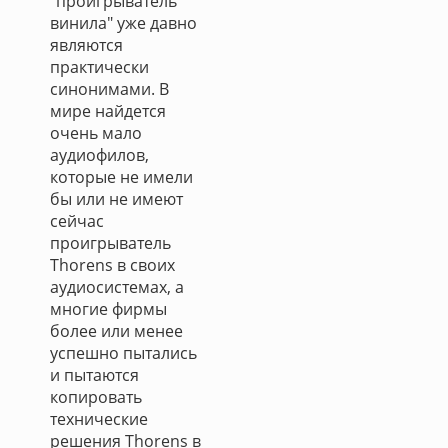
"проигрыватель
винила" уже давно
являются
практически
синонимами. В
мире найдется
очень мало
аудиофилов,
которые не имели
бы или не имеют
сейчас
проигрыватель
Thorens в своих
аудиосистемах, а
многие фирмы
более или менее
успешно пытались
и пытаются
копировать
технические
решения Thorens в