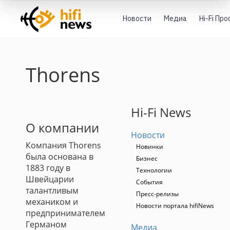
Новости
Медиа
Hi-Fi Пр
Thorens
Hi-Fi News
О компании
Новости
Компания Thorens
Новинки
была основана в
Бизнес
1883 году в
Технологии
Швейцарии
События
талантливым
Пресс-релизы
механиком и
Новости портала hifiNews
предпринимателем
Германом
Медиа