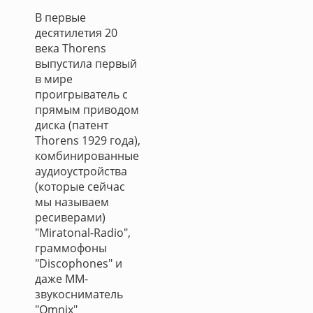
В первые
десятилетия 20
века Thorens
выпустила первый
в мире
проигрыватель с
прямым приводом
диска (патент
Thorens 1929 года),
комбинированные
аудиоустройства
(которые сейчас
мы называем
ресиверами)
"Miratonal-Radio",
граммофоны
"Discophones" и
даже MM-
звукосниматель
"Omnix"