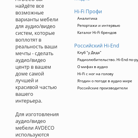
найдёте все
Hi-Fi Профи
возможные
Аналитика
варианты мебели
для аудио/видео
Репортажи и интервью
систем, которые
Каталог Hi-Fi брендов
воплотят в
Российский Hi-End
реальность ваши
мечты - сделать
Клуб "у Деда"
аудио/видео
Радиолюбительство. Hi-End по-р
центр в вашем
О мифах в аудио
доме самой
Hi-Fi с ног на голову
лучшей и
Ягодин о погоде в аудио мире
красивой частью
Российские производители
вашего
интерьера.
Для изготовления
аудио/видео
мебели AVDECO
используются