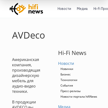
Новости
Медиа
Hi-Fi Пр
AVDeco
Hi-Fi News
Американская
Новости
компания,
Новинки
производящая
Бизнес
дизайнерскую
Технологии
мебель для
аудио-видео
События
техники.
Пресс-релизы
Новости портала hifiNews
В продукции
Медиа
AVDECO вы