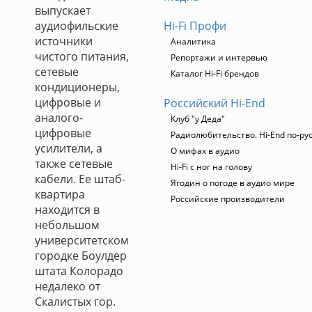
выпускает
аудиофильские
Hi-Fi Профи
источники
Аналитика
чистого питания,
Репортажи и интервью
сетевые
Каталог Hi-Fi брендов
кондиционеры,
цифровые и
Российский Hi-End
аналого-
Клуб "у Деда"
цифровые
Радиолюбительство. Hi-End по-ру
усилители, а
О мифах в аудио
также сетевые
Hi-Fi с ног на голову
кабели. Ее штаб-
Ягодин о погоде в аудио мире
квартира
Российские производители
находится в
небольшом
университетском
городке Боулдер
штата Колорадо
недалеко от
Скалистых гор.