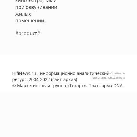
кинотеатра, так и
при озвучивании
жилых
помещений.
#product#
HifiNews.ru - информационно-аналитический
Политика обработки
персональных данных
ресурс, 2004-2022 (сайт-архив)
©
Маркетинговая группа «Текарт»
. Платформа
DNA