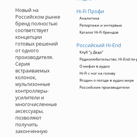
Новый на
Hi-Fi Профи
Российском рынке
Аналитика
бренд полностью
Репортажи и интервью
соответствует
Каталог Hi-Fi брендов
концепции
готовых решений
Российский Hi-End
от одного
Клуб "у Деда"
производителя.
Радиолюбительство. Hi-End по-
Серия
О мифах в аудио
встраиваемых
Hi-Fi с ног на голову
колонок,
Ягодин о погоде в аудио мире
мультизонные
Российские производители
контроллеры-
усилители и
многочисленные
аксессуары,
позволяют
получить
законченную