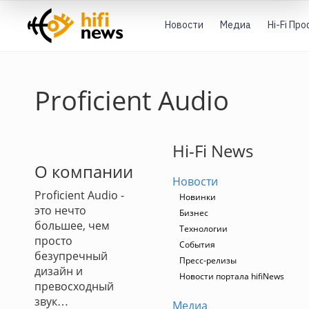
Новости
Медиа
Hi-Fi Пр
Proficient Audio
Hi-Fi News
О компании
Новости
Proficient Audio -
Новинки
это нечто
Бизнес
большее, чем
Технологии
просто
События
безупречный
Пресс-релизы
дизайн и
Новости портала hifiNews
превосходный
звук…
Медиа