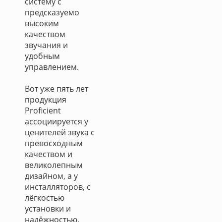
систему с
предсказуемо
высоким
качеством
звучания и
удобным
управлением.
Вот уже пять лет
продукция
Proficient
ассоциируется у
ценителей звука с
превосходным
качеством и
великолепным
дизайном, а у
инсталляторов, с
лёгкостью
установки и
надёжностью.