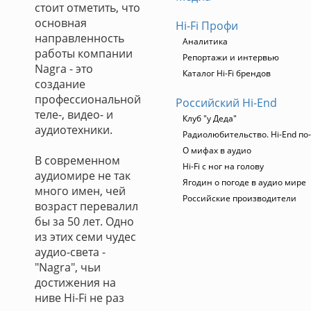
стоит отметить, что
основная
Hi-Fi Профи
направленность
Аналитика
работы компании
Репортажи и интервью
Nagra - это
Каталог Hi-Fi брендов
создание
профессиональной
Российский Hi-End
теле-, видео- и
Клуб "у Деда"
аудиотехники.
Радиолюбительство. Hi-End по
О мифах в аудио
В современном
Hi-Fi с ног на голову
аудиомире не так
Ягодин о погоде в аудио мире
много имен, чей
Российские производители
возраст перевалил
бы за 50 лет. Одно
из этих семи чудес
аудио-света -
"Nagra", чьи
достижения на
ниве Hi-Fi не раз