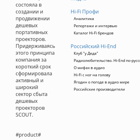
состояла в
создании и
Hi-Fi Профи
продвижении
Аналитика
дешевых
Репортажи и интервью
портативных
Каталог Hi-Fi брендов
проекторов.
Придерживаясь
Российский Hi-End
этого принципа
Клуб "у Деда"
компания за
Радиолюбительство. Hi-End по-русс
короткий срок
О мифах в аудио
сформировала
Hi-Fi с ног на голову
активный и
Ягодин о погоде в аудио мире
широкий
Российские производители
сектор сбыта
дешевых
проекторов
SCOUT.
#product#