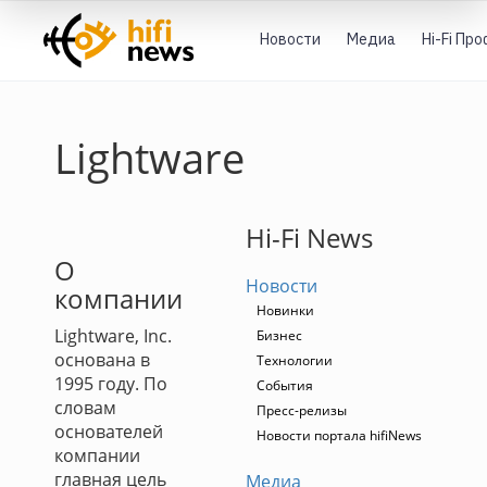
Новости
Медиа
Hi-Fi Пр
Lightware
Hi-Fi News
О
Новости
компании
Новинки
Lightware, Inc.
Бизнес
основана в
Технологии
1995 году. По
События
словам
Пресс-релизы
основателей
Новости портала hifiNews
компании
главная цель
Медиа