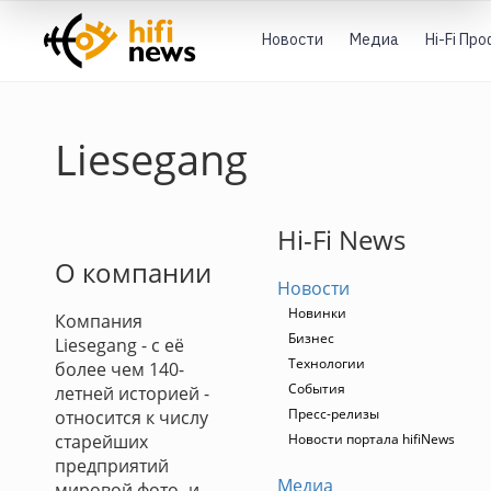
Новости
Медиа
Hi-Fi Пр
Liesegang
Hi-Fi News
О компании
Новости
Новинки
Компания
Бизнес
Liesegang - с её
Технологии
более чем 140-
События
летней историей -
Пресс-релизы
относится к числу
старейших
Новости портала hifiNews
предприятий
Медиа
мировой фото- и