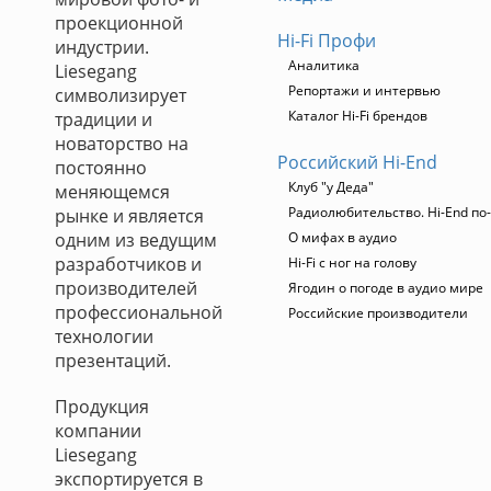
проекционной
Hi-Fi Профи
индустрии.
Аналитика
Liesegang
Репортажи и интервью
символизирует
Каталог Hi-Fi брендов
традиции и
новаторство на
Российский Hi-End
постоянно
Клуб "у Деда"
меняющемся
Радиолюбительство. Hi-End по
рынке и является
одним из ведущим
О мифах в аудио
разработчиков и
Hi-Fi с ног на голову
производителей
Ягодин о погоде в аудио мире
профессиональной
Российские производители
технологии
презентаций.
Продукция
компании
Liesegang
экспортируется в