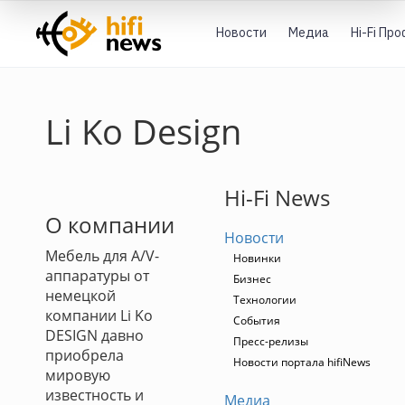
Новости
Медиа
Hi-Fi Пр
Li Ko Design
Hi-Fi News
О компании
Новости
Мебель для A/V-
Новинки
аппаратуры от
Бизнес
немецкой
Технологии
компании Li Ko
События
DESIGN давно
Пресс-релизы
приобрела
Новости портала hifiNews
мировую
известность и
Медиа