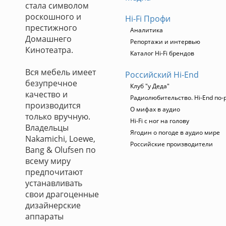
стала символом
роскошного и
Hi-Fi Профи
престижного
Аналитика
Домашнего
Репортажи и интервью
Кинотеатра.
Каталог Hi-Fi брендов
Вся мебель имеет
Российский Hi-End
безупречное
Клуб "у Деда"
качество и
Радиолюбительство. Hi-End по-
производится
О мифах в аудио
только вручную.
Hi-Fi с ног на голову
Владельцы
Ягодин о погоде в аудио мире
Nakamichi, Loewe,
Российские производители
Bang & Olufsen по
всему миру
предпочитают
устанавливать
свои драгоценные
дизайнерские
аппараты