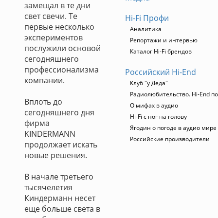
замещал в те дни
свет свечи. Те
Hi-Fi Профи
первые несколько
Аналитика
экспериментов
Репортажи и интервью
послужили основой
Каталог Hi-Fi брендов
сегодняшнего
профессионализма
Российский Hi-End
компании.
Клуб "у Деда"
Радиолюбительство. Hi-End по
Вплоть до
О мифах в аудио
сегодняшнего дня
Hi-Fi с ног на голову
фирма
Ягодин о погоде в аудио мире
KINDERMANN
Российские производители
продолжает искать
новые решения.
В начале третьего
тысячелетия
Киндерманн несет
еще больше света в