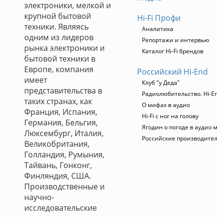
электроники, мелкой и
крупной бытовой
Hi-Fi Профи
техники. Являясь
Аналитика
одним из лидеров
Репортажи и интервью
рынка электроники и
Каталог Hi-Fi брендов
бытовой техники в
Европе, компания
Российский Hi-End
имеет
Клуб "у Деда"
представительства в
Радиолюбительство. Hi-En
таких странах, как
О мифах в аудио
Франция, Испания,
Hi-Fi с ног на голову
Германия, Бельгия,
Ягодин о погоде в аудио 
Люксембург, Италия,
Российские производите
Великобритания,
Голландия, Румыния,
Тайвань, Гонконг,
Финляндия, США.
Производственные и
научно-
исследовательские