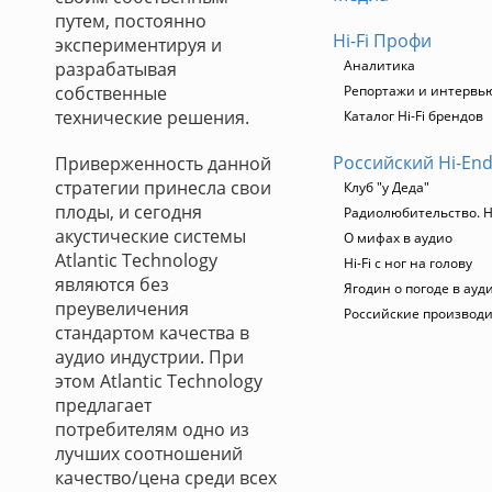
путем, постоянно
Hi-Fi Профи
экспериментируя и
Аналитика
разрабатывая
собственные
Репортажи и интервь
технические решения.
Каталог Hi-Fi брендов
Российский Hi-En
Приверженность данной
стратегии принесла свои
Клуб "у Деда"
плоды, и сегодня
Радиолюбительство. Hi
акустические системы
О мифах в аудио
Atlantic Technology
Hi-Fi с ног на голову
являются без
Ягодин о погоде в ауд
преувеличения
Российские производ
стандартом качества в
аудио индустрии. При
этом Atlantic Technology
предлагает
потребителям одно из
лучших соотношений
качество/цена среди всех