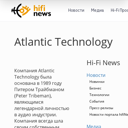
Новости
Медиа
Hi-Fi Пр
Atlantic Technology
Hi-Fi News
Компания Atlantic
Новости
Technology была
Новинки
основана в 1989 году
Бизнес
Питером Трайбманом
Технологии
(Peter Tribeman),
являющимся
События
легендарной личностью
Пресс-релизы
в аудио индустрии.
Новости портала hifiN
Компания всегда шла
Медиа
своим собственным