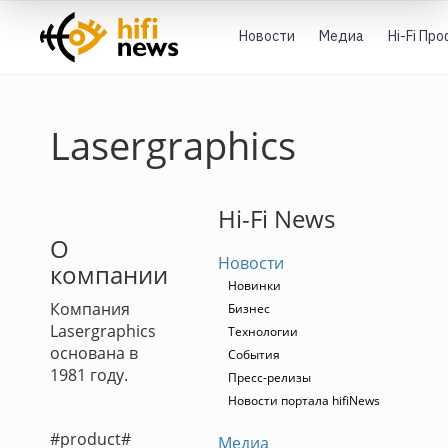
Новости
Медиа
Hi-Fi Пр
Lasergraphics
Hi-Fi News
О
Новости
компании
Новинки
Компания
Бизнес
Lasergraphics
Технологии
основана в
События
1981 году.
Пресс-релизы
Новости портала hifiNews
#product#
Медиа